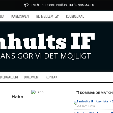
BESTÄLL SUPPORTERTRÖJOR INFÖR SOMMAREN
NIS
KABECUPEN
BLI MEDLEM
KLUBBLOKAL
hults IF
ANS GÖR VI DET MÖJLIGT
BILDGALLERI
DOKUMENT
KONTAKT
KOMMANDE MATCH
Habo
Tenhults IF
- Assyriska IK 
Sön 16/8 13:00