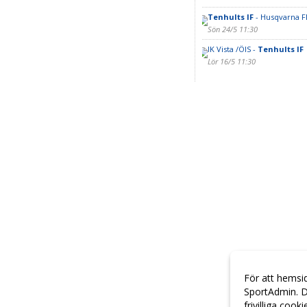
Tenhults IF
- Husqvarna F
Sön 24/5 11:30
IK Vista /ÖIS -
Tenhults IF
Lör 16/5 11:30
För att hemsi
SportAdmin. D
frivilliga cook