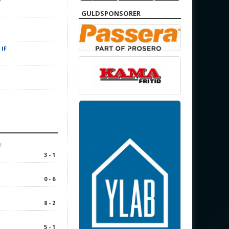
F
GULDSPONSORER
 IF
F
3 - 1
0 - 6
8 - 2
5 - 1