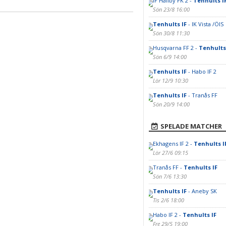
IF Hallby FK 2 -
Tenhults I
Sön 23/8 16:00
Tenhults IF
- IK Vista /ÖIS
Sön 30/8 11:30
Husqvarna FF 2 -
Tenhults
Sön 6/9 14:00
Tenhults IF
- Habo IF 2
Lör 12/9 10:30
Tenhults IF
- Tranås FF
Sön 20/9 14:00
SPELADE MATCHER
Ekhagens IF 2 -
Tenhults I
Lör 27/6 09:15
Tranås FF -
Tenhults IF
Sön 7/6 13:30
Tenhults IF
- Aneby SK
Tis 2/6 18:00
Habo IF 2 -
Tenhults IF
Fre 29/5 19:00