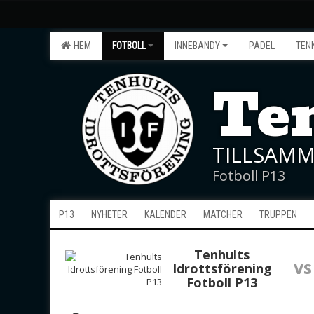
HEM
FOTBOLL
INNEBANDY
PADEL
TEN
Ten
TILLSAMM
Fotboll P13
P13
NYHETER
KALENDER
MATCHER
TRUPPEN
Tenhults
vs
Idrottsförening
Fotboll P13