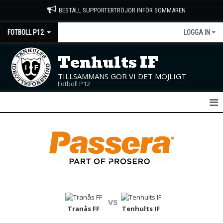
BESTÄLL SUPPORTERTRÖJOR INFÖR SOMMAREN
FOTBOLL P12
LOGGA IN
Tenhults IF
TILLSAMMANS GÖR VI DET MÖJLIGT
Fotboll P12
P12
NYHETER
KALENDER
MATCHER
vs
TRUPPEN
Tranås FF
Tenhults IF