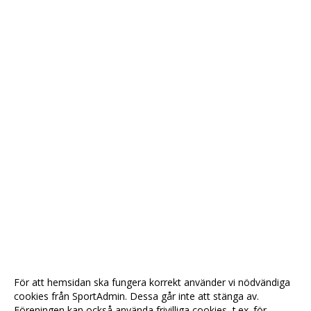
För att hemsidan ska fungera korrekt använder vi nödvändiga
cookies från SportAdmin. Dessa går inte att stänga av.
Föreningen kan också använda frivilliga cookies, t.ex. för