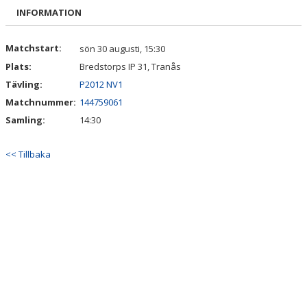
BILDGALLERI
INFORMATION
DOKUMENT
Matchstart:
sön 30 augusti, 15:30
Plats:
Bredstorps IP 31, Tranås
KONTAKT
Tävling:
P2012 NV1
Matchnummer:
144759061
Samling:
14:30
<< Tillbaka