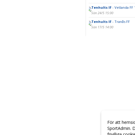
Tenhults IF
- Vetlanda FF 
Sön 24/5 15:00
Tenhults IF
- Tranås FF
Sön 17/5 14:00
För att hemsi
SportAdmin. D
frivilliga cook