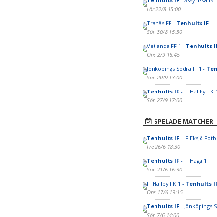
Tenhults IF
- Assyriska IK 
Lör 22/8 15:00
Tranås FF -
Tenhults IF
Sön 30/8 15:30
Vetlanda FF 1 -
Tenhults I
Ons 2/9 18:45
Jönköpings Södra IF 1 -
Ten
Sön 20/9 13:00
Tenhults IF
- IF Hallby FK 
Sön 27/9 17:00
SPELADE MATCHER
Tenhults IF
- IF Eksjö Fotb
Fre 26/6 18:30
Tenhults IF
- IF Haga 1
Sön 21/6 16:30
IF Hallby FK 1 -
Tenhults I
Ons 17/6 19:15
Tenhults IF
- Jönköpings S
Sön 7/6 14:00