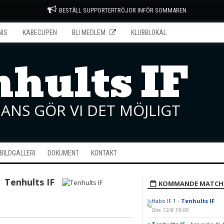
BESTÄLL SUPPORTERTRÖJOR INFÖR SOMMAREN
NIS
KABECUPEN
BLI MEDLEM
KLUBBLOKAL
hults IF
ANS GÖR VI DET MÖJLIGT
BILDGALLERI
DOKUMENT
KONTAKT
Tenhults IF
KOMMANDE MATCH
Habo IF 1 -
Tenhults IF
Ons 12/8 19:00