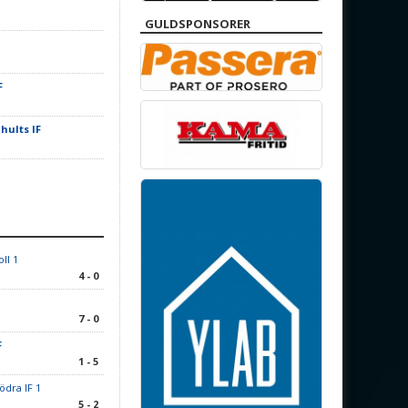
1
GULDSPONSORER
F
hults IF
1
oll 1
4 - 0
7 - 0
F
1 - 5
ödra IF 1
5 - 2