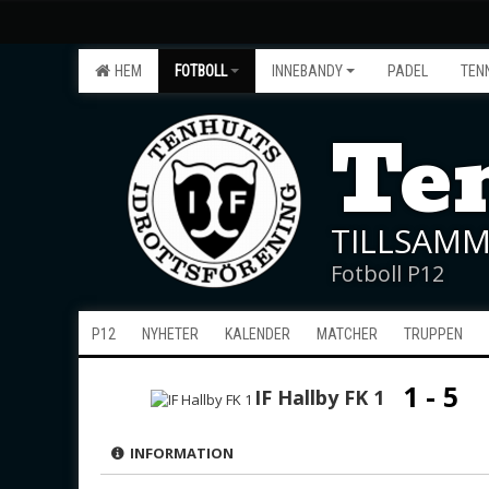
HEM
FOTBOLL
INNEBANDY
PADEL
TEN
Ten
TILLSAMM
Fotboll P12
P12
NYHETER
KALENDER
MATCHER
TRUPPEN
1 - 5
IF Hallby FK 1
INFORMATION