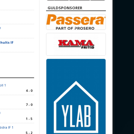
1
GULDSPONSORER
F
hults IF
1
oll 1
4 - 0
7 - 0
F
1 - 5
ödra IF 1
5 - 2