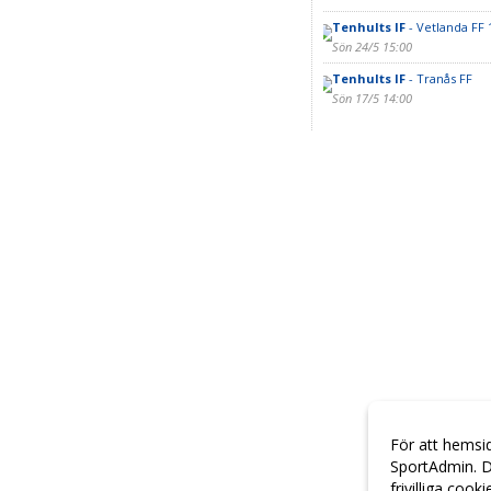
Tenhults IF
- Vetlanda FF 
Sön 24/5 15:00
Tenhults IF
- Tranås FF
Sön 17/5 14:00
För att hemsi
SportAdmin. D
frivilliga cook