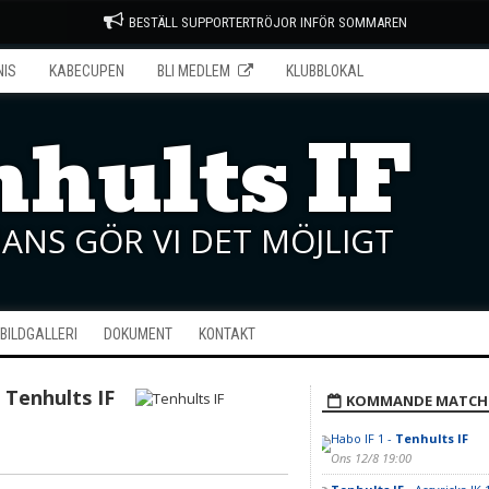
BESTÄLL SUPPORTERTRÖJOR INFÖR SOMMAREN
NIS
KABECUPEN
BLI MEDLEM
KLUBBLOKAL
hults IF
ANS GÖR VI DET MÖJLIGT
BILDGALLERI
DOKUMENT
KONTAKT
Tenhults IF
KOMMANDE MATCH
Habo IF 1 -
Tenhults IF
Ons 12/8 19:00