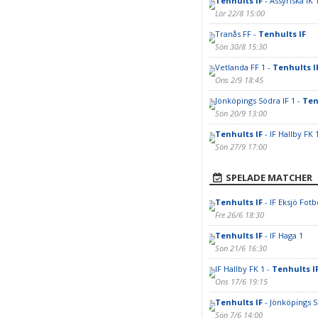
Tenhults IF
- Assyriska IK 
Lör 22/8 15:00
Tranås FF -
Tenhults IF
Sön 30/8 15:30
Vetlanda FF 1 -
Tenhults I
Ons 2/9 18:45
Jönköpings Södra IF 1 -
Ten
Sön 20/9 13:00
Tenhults IF
- IF Hallby FK 
Sön 27/9 17:00
SPELADE MATCHER
Tenhults IF
- IF Eksjö Fotb
Fre 26/6 18:30
Tenhults IF
- IF Haga 1
Sön 21/6 16:30
IF Hallby FK 1 -
Tenhults I
Ons 17/6 19:15
Tenhults IF
- Jönköpings S
Sön 7/6 14:00