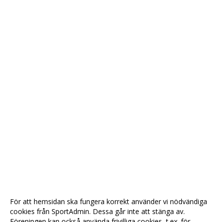
För att hemsidan ska fungera korrekt använder vi nödvändiga
cookies från SportAdmin. Dessa går inte att stänga av.
Föreningen kan också använda frivilliga cookies, t.ex. för