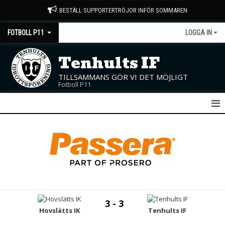
BESTÄLL SUPPORTERTRÖJOR INFÖR SOMMAREN
FOTBOLL P11
LOGGA IN
Tenhults IF
TILLSAMMANS GÖR VI DET MÖJLIGT
Fotboll P11
NYHETER
KALENDER
MATCHER
TRUPPEN
3 - 3
BILDGALLERI
Hovslätts IK
Tenhults IF