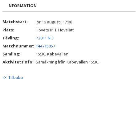
DOKUMENT
INFORMATION
KONTAKT
Matchstart:
lör 16 augusti, 17:00
Plats:
Hovets IP 1, Hovslätt
Tävling:
P2011 N 3
Matchnummer:
144715057
Samling:
15:30, Kabevallen
Aktivitetsinfo:
Samåkning från Kabevallen 15:30.
<< Tillbaka