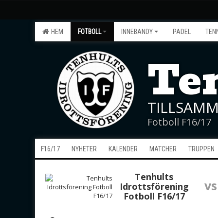
HEM
FOTBOLL
INNEBANDY
PADEL
TEN
Ten
TILLSAMM
Fotboll F16/17
F16/17
NYHETER
KALENDER
MATCHER
TRUPPEN
Tenhults
vs
Idrottsförening
Fotboll F16/17