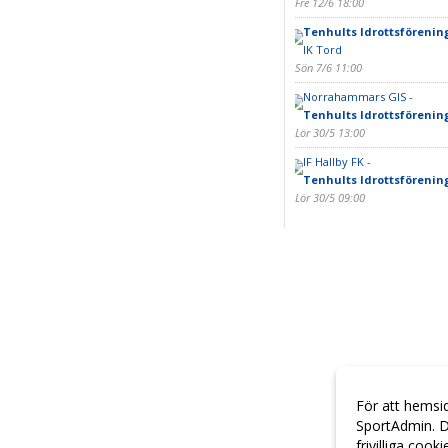
Fre 12/6 18:00
Tenhults Idrottsförening
IK Tord
Sön 7/6 11:00
Norrahammars GIS -
Tenhults Idrottsförening
Lör 30/5 13:00
IF Hallby FK -
Tenhults Idrottsförening
Lör 30/5 09:00
För att hemsi
SportAdmin. D
frivilliga cook