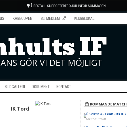
BESTÄLL SUPPORTERTRÖJOR INFÖR SOMMAREN
NIS
KABECUPEN
BLI MEDLEM
KLUBBLOKAL
hults IF
ANS GÖR VI DET MÖJLIGT
BILDGALLERI
DOKUMENT
KONTAKT
KOMMANDE MATCH
IK Tord
ÖIS/Vista 4 -
Tenhults IF 2
Lör 15/8 10:00