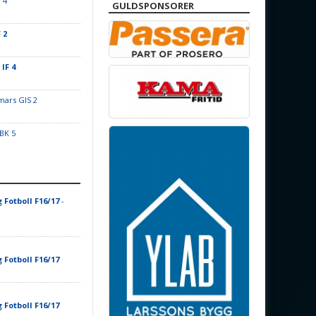
 4
GULDSPONSORER
 2
IF 4
ars GIS 2
BK 5
 Fotboll F16/17
-
 Fotboll F16/17
 Fotboll F16/17