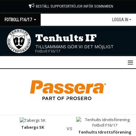
BESTÄLL SUPPORTERTRÖJOR INFÖR SOMMAREN
FOTBOLL F16/17
LOGGA IN
Tenhults IF
TILLSAMMANS GÖR VI DET MÖJLIGT
Fotboll F16/17
F16/17
NYHETER
KALENDER
MATCHER
TRUPPEN
Tabergs SK
vs
Tenhults Idrottsförening