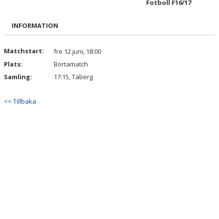
Fotboll F16/17
BILDGALLERI
INFORMATION
DOKUMENT
KONTAKT
Matchstart:
fre 12 juni, 18:00
Plats:
Bortamatch
Samling:
17:15, Taberg
<< Tillbaka