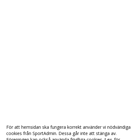
För att hemsidan ska fungera korrekt använder vi nödvändiga
cookies från SportAdmin. Dessa går inte att stänga av.
Föreningen kan också använda frivilliga cookies, t.ex. för