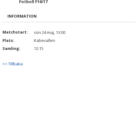
Fotboll F16/17
BILDGALLERI
INFORMATION
DOKUMENT
KONTAKT
Matchstart:
sön 24 maj, 13:00
Plats:
Kabevallen
Samling:
12:15
<< Tillbaka