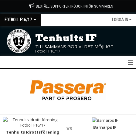
BESTÄLL SUPPORTERTRÖJOR INFÖR SOMMAREN
FOTBOLL F16/17
LOGGA IN
Tenhults IF
TILLSAMMANS GÖR VI DET MÖJLIGT
Fotboll F16/17
F16/17
NYHETER
KALENDER
MATCHER
TRUPPEN
Barnarps IF
vs
Tenhults Idrottsförening