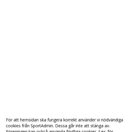
För att hemsidan ska fungera korrekt använder vi nödvändiga
cookies från SportAdmin. Dessa går inte att stänga av.
Föreningen kan också använda frivilliga cookies, t.ex. för