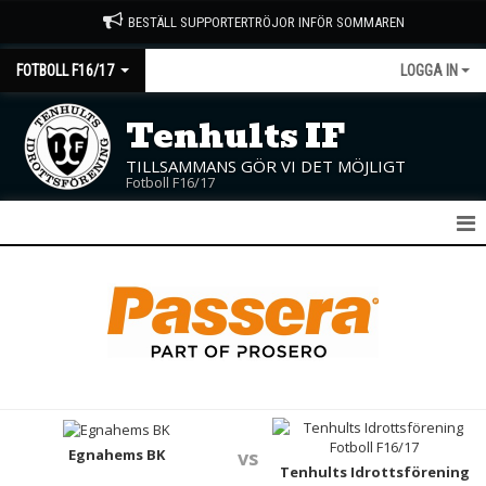
BESTÄLL SUPPORTERTRÖJOR INFÖR SOMMAREN
FOTBOLL F16/17
LOGGA IN
Tenhults IF
TILLSAMMANS GÖR VI DET MÖJLIGT
Fotboll F16/17
F16/17
NYHETER
KALENDER
MATCHER
TRUPPEN
Egnahems BK
vs
Tenhults Idrottsförening