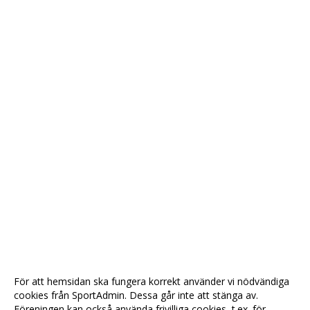
För att hemsidan ska fungera korrekt använder vi nödvändiga
cookies från SportAdmin. Dessa går inte att stänga av.
Föreningen kan också använda frivilliga cookies, t.ex. för