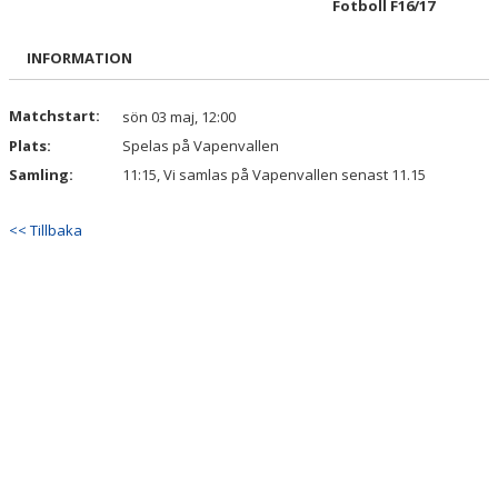
Fotboll F16/17
BILDGALLERI
INFORMATION
DOKUMENT
KONTAKT
Matchstart:
sön 03 maj, 12:00
Plats:
Spelas på Vapenvallen
Samling:
11:15, Vi samlas på Vapenvallen senast 11.15
<< Tillbaka