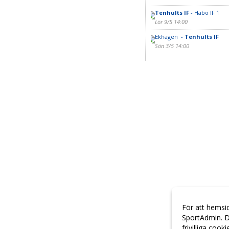
Tenhults IF
- Habo IF 1
Lör 9/5 14:00
Ekhagen -
Tenhults IF
Sön 3/5 14:00
För att hemsi
SportAdmin. D
frivilliga cook