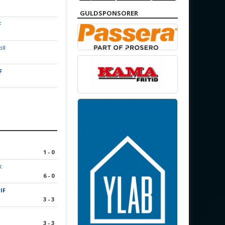
GULDSPONSORER
F
oll
F
1 - 0
K
6 - 0
IF
3 - 3
1
3 - 3