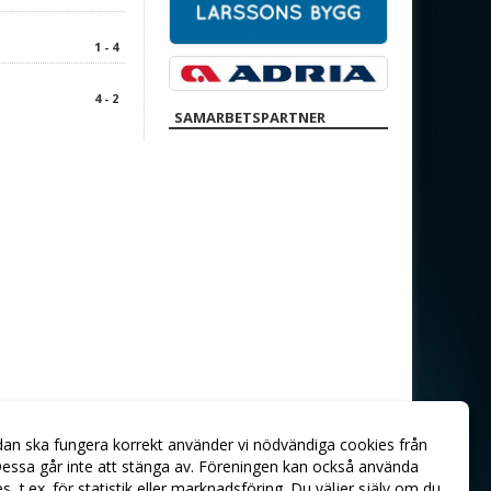
1 - 4
4 - 2
SAMARBETSPARTNER
dan ska fungera korrekt använder vi nödvändiga cookies från
essa går inte att stänga av. Föreningen kan också använda
ies, t.ex. för statistik eller marknadsföring. Du väljer själv om du