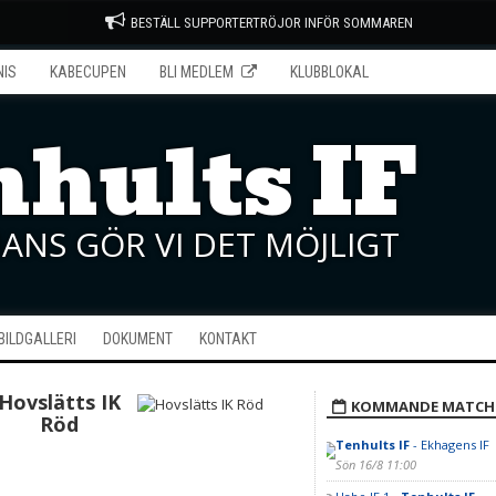
BESTÄLL SUPPORTERTRÖJOR INFÖR SOMMAREN
NIS
KABECUPEN
BLI MEDLEM
KLUBBLOKAL
hults IF
ANS GÖR VI DET MÖJLIGT
BILDGALLERI
DOKUMENT
KONTAKT
Hovslätts IK
KOMMANDE MATCH
Röd
Tenhults IF
- Ekhagens IF
Sön 16/8 11:00