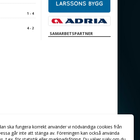
1 - 4
4 - 2
SAMARBETSPARTNER
dan ska fungera korrekt använder vi nödvändiga cookies från
essa går inte att stänga av. Föreningen kan också använda
ies, t.ex. för statistik eller marknadsföring. Du väljer själv om du