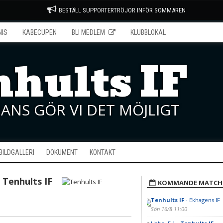
BESTÄLL SUPPORTERTRÖJOR INFÖR SOMMAREN
NIS
KABECUPEN
BLI MEDLEM
KLUBBLOKAL
hults IF
ANS GÖR VI DET MÖJLIGT
BILDGALLERI
DOKUMENT
KONTAKT
Tenhults IF
KOMMANDE MATCH
Tenhults IF
- Ekhagens IF
Sön 16/8 11:00