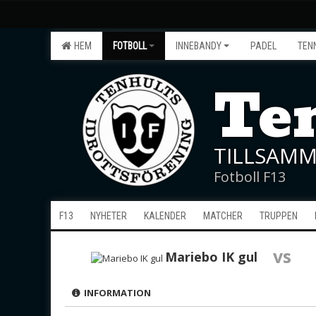
HEM
FOTBOLL
INNEBANDY
PADEL
TEN
Ten
TILLSAMM
Fotboll F13
F13
NYHETER
KALENDER
MATCHER
TRUPPEN
vs
Mariebo IK gul
INFORMATION