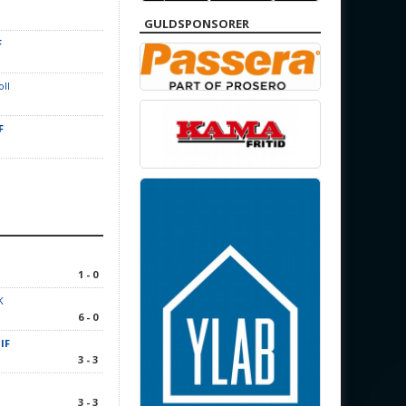
GULDSPONSORER
F
oll
F
1 - 0
K
6 - 0
IF
3 - 3
1
3 - 3