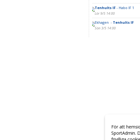
Tenhults IF
- Habo IF 1
Lör 9/5 14:00
Ekhagen -
Tenhults IF
Sön 3/5 14:00
För att hemsi
SportAdmin. D
frivilliga cook