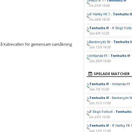
Habo IF 1 -
Tenhults IF
Fre 21/8 19:00
IF Hallby FK 1 -
Tenhults I
Fre 28/8 18:30
Tenhults IF
- IF Eksjö Fotb
Sön 6/9 13:30
Bankeryds SK -
Tenhults I
 på Kabevallen för gemensam samåkning.
Sön 13/9 16:00
Vetlanda FF -
Tenhults IF
Sön 20/9 18:00
SPELADE MATCHER
Tenhults IF
- Vetlanda FF
Sön 7/6 15:00
Tenhults IF
- Bankeryds S
Sön 31/5 11:00
IF Eksjö Fotboll -
Tenhults 
Lör 23/5 12:00
Tenhults IF
- IF Hallby FK 
Sön 17/5 11:00