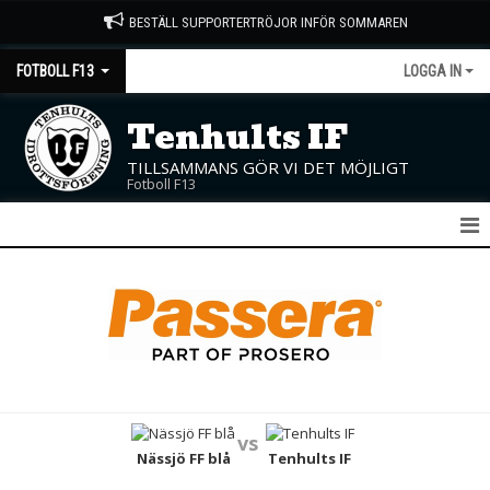
BESTÄLL SUPPORTERTRÖJOR INFÖR SOMMAREN
FOTBOLL F13
LOGGA IN
Tenhults IF
TILLSAMMANS GÖR VI DET MÖJLIGT
Fotboll F13
F13
NYHETER
KALENDER
MATCHER
vs
TRUPPEN
Nässjö FF blå
Tenhults IF