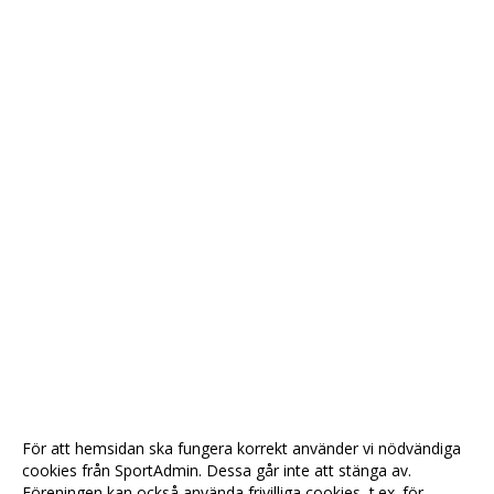
För att hemsidan ska fungera korrekt använder vi nödvändiga
cookies från SportAdmin. Dessa går inte att stänga av.
Föreningen kan också använda frivilliga cookies, t.ex. för