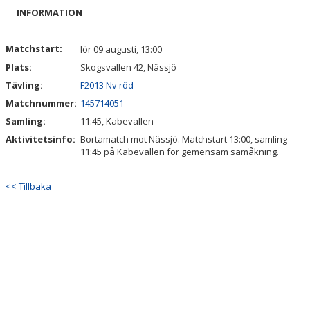
BILDGALLERI
INFORMATION
DOKUMENT
Matchstart:
lör 09 augusti, 13:00
Plats:
Skogsvallen 42, Nässjö
KONTAKT
Tävling:
F2013 Nv röd
Matchnummer:
145714051
Samling:
11:45, Kabevallen
Aktivitetsinfo:
Bortamatch mot Nässjö. Matchstart 13:00, samling
11:45 på Kabevallen för gemensam samåkning.
<< Tillbaka