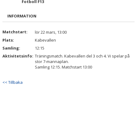
Fotboll F13
BILDGALLERI
INFORMATION
DOKUMENT
KONTAKT
Matchstart:
lör 22 mars, 13:00
Plats:
Kabevallen
Samling:
12:15
Aktivitetsinfo:
Träningsmatch. Kabevallen del 3 och 4. Vi spelar på
stor 7-mannaplan.
Samling 12:15. Matchstart 13:00
<< Tillbaka