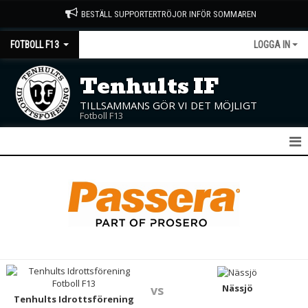
BESTÄLL SUPPORTERTRÖJOR INFÖR SOMMAREN
FOTBOLL F13
LOGGA IN
Tenhults IF
TILLSAMMANS GÖR VI DET MÖJLIGT
Fotboll F13
F13
NYHETER
KALENDER
MATCHER
TRUPPEN
Nässjö
vs
Tenhults Idrottsförening