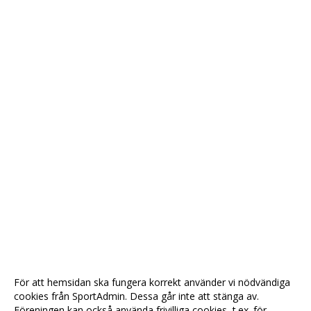
För att hemsidan ska fungera korrekt använder vi nödvändiga
cookies från SportAdmin. Dessa går inte att stänga av.
Föreningen kan också använda frivilliga cookies, t.ex. för