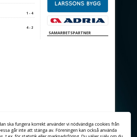
1 - 4
4 - 2
SAMARBETSPARTNER
dan ska fungera korrekt använder vi nödvändiga cookies från
essa går inte att stänga av. Föreningen kan också använda
ies, t.ex. för statistik eller marknadsföring. Du väljer själv om du