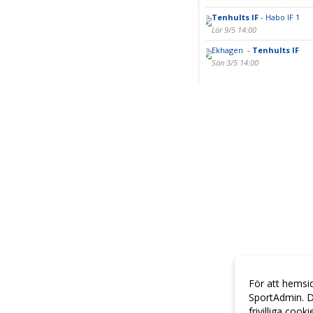
Tenhults IF
- Habo IF 1
Lör 9/5 14:00
Ekhagen -
Tenhults IF
Sön 3/5 14:00
För att hemsi
SportAdmin. D
frivilliga cook