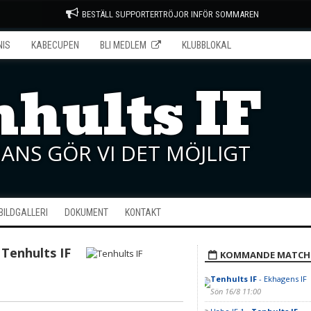
BESTÄLL SUPPORTERTRÖJOR INFÖR SOMMAREN
NIS
KABECUPEN
BLI MEDLEM
KLUBBLOKAL
hults IF
ANS GÖR VI DET MÖJLIGT
BILDGALLERI
DOKUMENT
KONTAKT
Tenhults IF
KOMMANDE MATCH
Tenhults IF
- Ekhagens IF
Sön 16/8 11:00