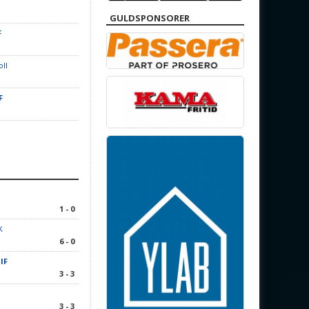
GULDSPONSORER
F
oll
F
1 - 0
K
6 - 0
IF
3 - 3
1
3 - 3