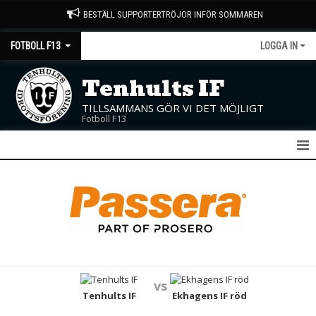
BESTÄLL SUPPORTERTRÖJOR INFÖR SOMMAREN
FOTBOLL F13
LOGGA IN
Tenhults IF
TILLSAMMANS GÖR VI DET MÖJLIGT
Fotboll F13
F13
NYHETER
KALENDER
MATCHER
vs
TRUPPEN
Tenhults IF
Ekhagens IF röd