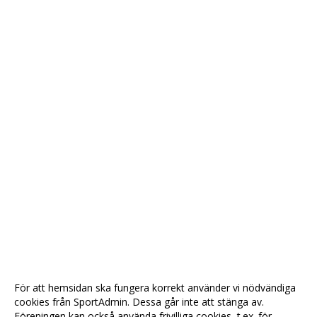
För att hemsidan ska fungera korrekt använder vi nödvändiga
cookies från SportAdmin. Dessa går inte att stänga av.
Föreningen kan också använda frivilliga cookies, t.ex. för