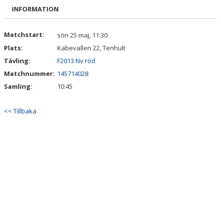
BILDGALLERI
INFORMATION
DOKUMENT
Matchstart:
sön 25 maj, 11:30
Plats:
Kabevallen 22, Tenhult
KONTAKT
Tävling:
F2013 Nv röd
Matchnummer:
145714028
Samling:
10:45
<< Tillbaka