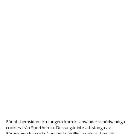
För att hemsidan ska fungera korrekt använder vi nödvändiga
cookies från SportAdmin. Dessa går inte att stänga av.
Föreningen kan också använda frivilliga cookies, t.ex. för