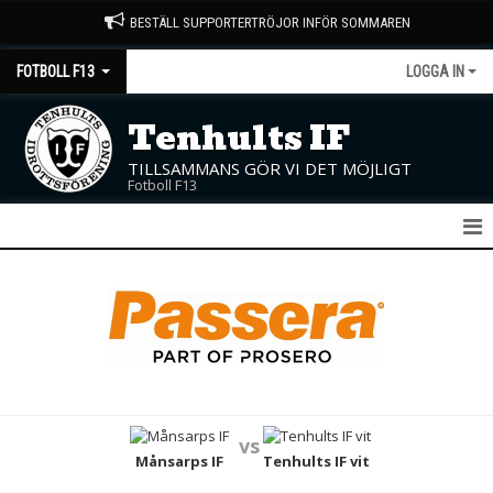
BESTÄLL SUPPORTERTRÖJOR INFÖR SOMMAREN
FOTBOLL F13
LOGGA IN
Tenhults IF
TILLSAMMANS GÖR VI DET MÖJLIGT
Fotboll F13
F13
NYHETER
KALENDER
MATCHER
vs
TRUPPEN
Månsarps IF
Tenhults IF vit