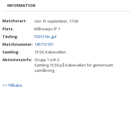
BILDGALLERI
INFORMATION
DOKUMENT
Matchstart:
sön 15 september, 17:00
Plats:
Månsarps IP 1
KONTAKT
Tävling:
F2013 Nv gul
Matchnummer:
145715107
Samling:
15:50, Kabevallen
Aktivitetsinfo:
Grupp 1 och 2
Samling 15:50 på Kabevallen för gemensam
samåkning
<< Tillbaka