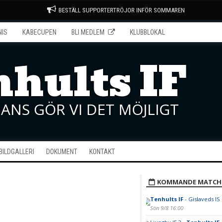
BESTÄLL SUPPORTERTRÖJOR INFÖR SOMMAREN
NIS
KABECUPEN
BLI MEDLEM
KLUBBLOKAL
hults IF
ANS GÖR VI DET MÖJLIGT
BILDGALLERI
DOKUMENT
KONTAKT
KOMMANDE MATCH
Tenhults IF
- Gislaveds IS
Sön 9/8 16:00