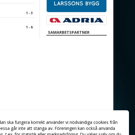
1 - 3
1 - 6
SAMARBETSPARTNER
dan ska fungera korrekt använder vi nödvändiga cookies från
essa går inte att stänga av. Föreningen kan också använda
ies, t.ex. för statistik eller marknadsföring. Du väljer själv om du