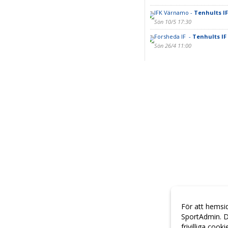
IFK Värnamo -
Tenhults IF
Sön 10/5 17:30
Forsheda IF -
Tenhults IF
Sön 26/4 11:00
För att hemsi
SportAdmin. D
frivilliga cook