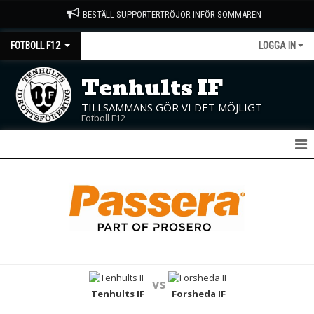
BESTÄLL SUPPORTERTRÖJOR INFÖR SOMMAREN
FOTBOLL F12
LOGGA IN
Tenhults IF
TILLSAMMANS GÖR VI DET MÖJLIGT
Fotboll F12
F12
NYHETER
KALENDER
MATCHER
vs
TRUPPEN
Tenhults IF
Forsheda IF