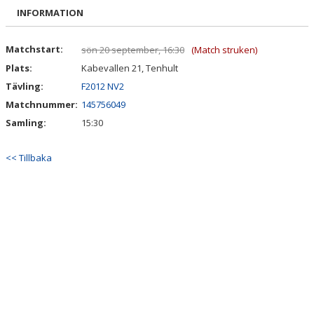
BILDGALLERI
INFORMATION
DOKUMENT
Matchstart:
sön 20 september, 16:30
(Match struken)
Plats:
Kabevallen 21, Tenhult
KONTAKT
Tävling:
F2012 NV2
Matchnummer:
145756049
Samling:
15:30
<< Tillbaka