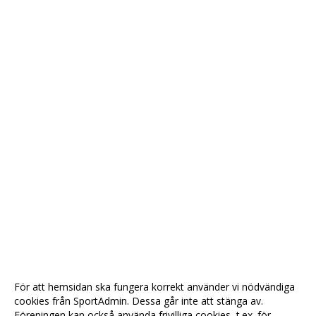
För att hemsidan ska fungera korrekt använder vi nödvändiga
cookies från SportAdmin. Dessa går inte att stänga av.
Föreningen kan också använda frivilliga cookies, t.ex. för