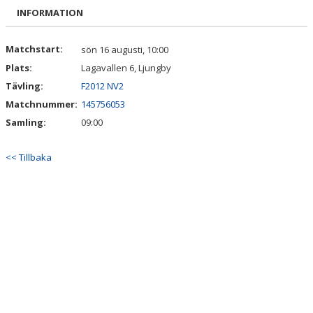
BILDGALLERI
INFORMATION
DOKUMENT
Matchstart:
sön 16 augusti, 10:00
Plats:
Lagavallen 6, Ljungby
KONTAKT
Tävling:
F2012 NV2
Matchnummer:
145756053
Samling:
09:00
<< Tillbaka