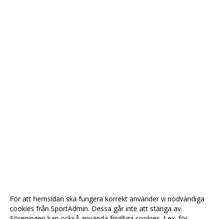
För att hemsidan ska fungera korrekt använder vi nödvändiga
cookies från SportAdmin. Dessa går inte att stänga av.
Föreningen kan också använda frivilliga cookies, t.ex. för