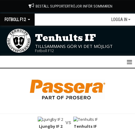
BESTÄLL SUPPORTERTRÖJOR INFÖR SOMMAREN
FOTBOLL F12
LOGGA IN
Tenhults IF
TILLSAMMANS GÖR VI DET MÖJLIGT
Fotboll F12
F12
NYHETER
KALENDER
MATCHER
vs
TRUPPEN
Ljungby IF 2
Tenhults IF