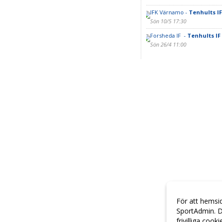
IFK Värnamo -
Tenhults IF
Sön 10/5 17:30
Forsheda IF -
Tenhults IF
Sön 26/4 11:00
För att hemsi
SportAdmin. D
frivilliga cook