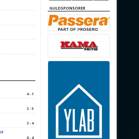
GULDSPONSORER
4 - 1
2 - 5
2 - 4
IF
0 - 4