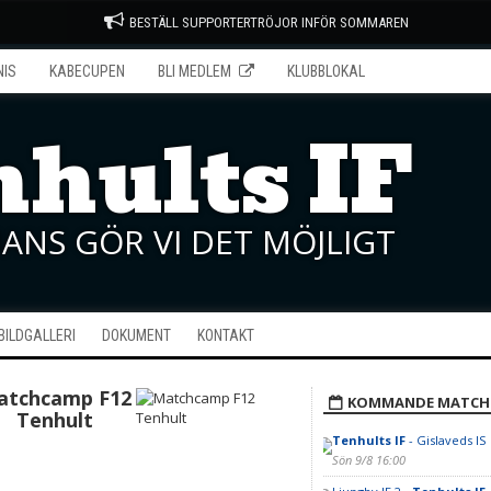
BESTÄLL SUPPORTERTRÖJOR INFÖR SOMMAREN
NIS
KABECUPEN
BLI MEDLEM
KLUBBLOKAL
hults IF
ANS GÖR VI DET MÖJLIGT
BILDGALLERI
DOKUMENT
KONTAKT
atchcamp F12
KOMMANDE MATCH
Tenhult
Tenhults IF
- Gislaveds IS
Sön 9/8 16:00