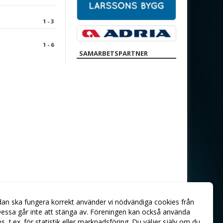
1 - 3
1 - 6
SAMARBETSPARTNER
dan ska fungera korrekt använder vi nödvändiga cookies från
essa går inte att stänga av. Föreningen kan också använda
ies, t.ex. för statistik eller marknadsföring. Du väljer själv om du