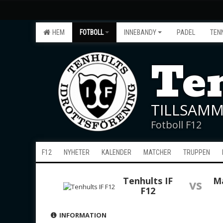
HEM
FOTBOLL
INNEBANDY
PADEL
TEN
Ten
TILLSAMM
Fotboll F12
F12
NYHETER
KALENDER
MATCHER
TRUPPEN
Tenhults IF
M
vs
F12
INFORMATION