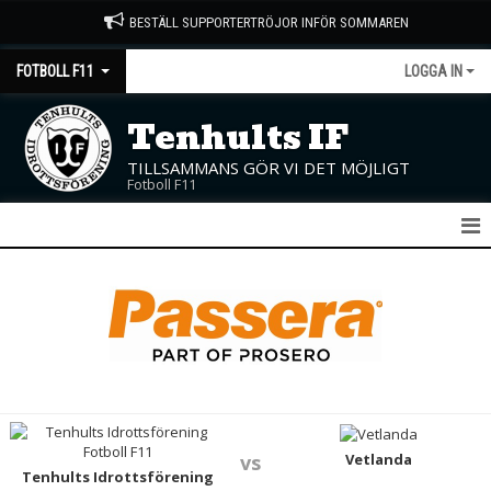
BESTÄLL SUPPORTERTRÖJOR INFÖR SOMMAREN
FOTBOLL F11
LOGGA IN
Tenhults IF
TILLSAMMANS GÖR VI DET MÖJLIGT
Fotboll F11
F11
NYHETER
KALENDER
MATCHER
TRUPPEN
Vetlanda
vs
Tenhults Idrottsförening