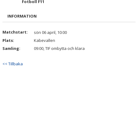
Fotboll F11
BILDGALLERI
INFORMATION
DOKUMENT
KONTAKT
Matchstart:
sön 06 april, 10:00
Plats:
Kabevallen
Samling:
09:00, TIF ombytta och klara
<< Tillbaka