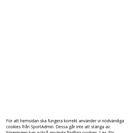
För att hemsidan ska fungera korrekt använder vi nödvändiga
cookies från SportAdmin. Dessa går inte att stänga av.
Föreningen kan också använda frivilliga cookies, t.ex. för