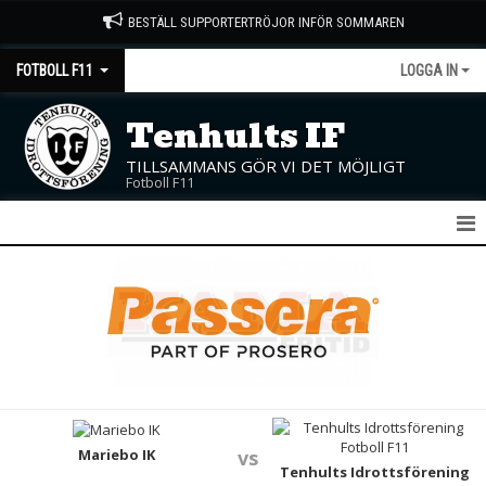
BESTÄLL SUPPORTERTRÖJOR INFÖR SOMMAREN
FOTBOLL F11
LOGGA IN
Tenhults IF
TILLSAMMANS GÖR VI DET MÖJLIGT
Fotboll F11
F11
NYHETER
KALENDER
MATCHER
TRUPPEN
Mariebo IK
vs
Tenhults Idrottsförening