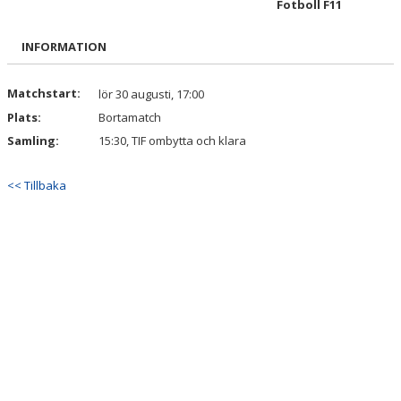
Fotboll F11
BILDGALLERI
INFORMATION
DOKUMENT
KONTAKT
Matchstart:
lör 30 augusti, 17:00
Plats:
Bortamatch
Samling:
15:30, TIF ombytta och klara
<< Tillbaka