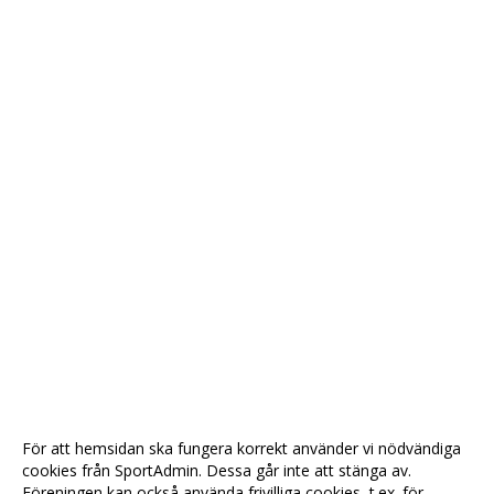
För att hemsidan ska fungera korrekt använder vi nödvändiga
cookies från SportAdmin. Dessa går inte att stänga av.
Föreningen kan också använda frivilliga cookies, t.ex. för