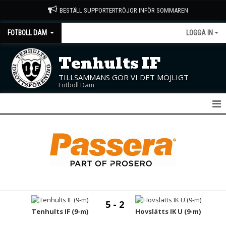
BESTÄLL SUPPORTERTRÖJOR INFÖR SOMMAREN
FOTBOLL DAM
LOGGA IN
Tenhults IF
TILLSAMMANS GÖR VI DET MÖJLIGT
Fotboll Dam
DAM A
NYHETER
KALENDER
MATCHER
5 - 2
TRUPPEN
Tenhults IF (9-m)
Hovslätts IK U (9-m)