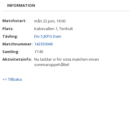
BILDGALLERI
INFORMATION
DOKUMENT
Matchstart:
mån 22 juni, 19:00
Plats:
Kabevallen 1, Tenhult
KONTAKT
Tävling:
Div 5 JKPG Dam
Matchnummer:
142350046
Samling:
17:45
Aktivitetsinfo:
Nu laddar vi för sista matchen innan
sommaruppehållet!
<< Tillbaka