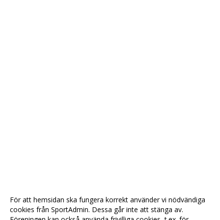
För att hemsidan ska fungera korrekt använder vi nödvändiga
cookies från SportAdmin. Dessa går inte att stänga av.
Föreningen kan också använda frivilliga cookies, t.ex. för