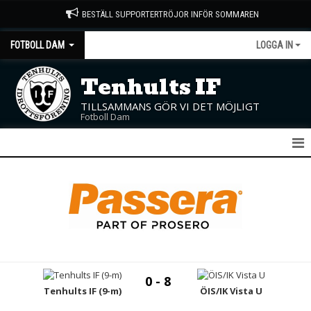
BESTÄLL SUPPORTERTRÖJOR INFÖR SOMMAREN
FOTBOLL DAM
LOGGA IN
Tenhults IF
TILLSAMMANS GÖR VI DET MÖJLIGT
Fotboll Dam
DAM A
NYHETER
KALENDER
MATCHER
0 - 8
TRUPPEN
Tenhults IF (9-m)
ÖIS/IK Vista U