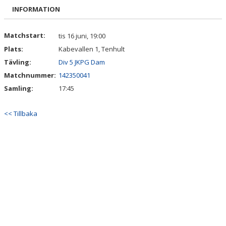
BILDGALLERI
INFORMATION
DOKUMENT
Matchstart:
tis 16 juni, 19:00
Plats:
Kabevallen 1, Tenhult
KONTAKT
Tävling:
Div 5 JKPG Dam
Matchnummer:
142350041
Samling:
17:45
<< Tillbaka