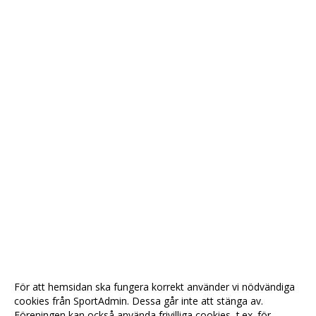
För att hemsidan ska fungera korrekt använder vi nödvändiga
cookies från SportAdmin. Dessa går inte att stänga av.
Föreningen kan också använda frivilliga cookies, t.ex. för