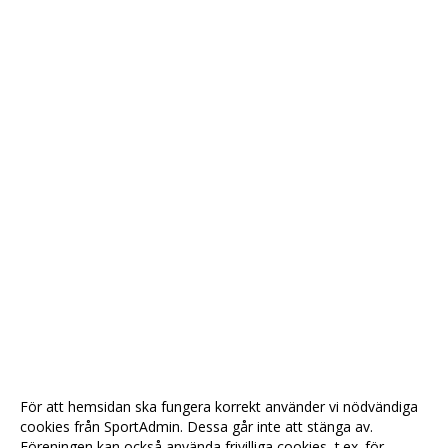
För att hemsidan ska fungera korrekt använder vi nödvändiga
cookies från SportAdmin. Dessa går inte att stänga av.
Föreningen kan också använda frivilliga cookies, t.ex. för