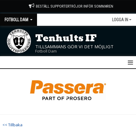
BESTÄLL SUPPORTERTRÖJOR INFÖR SOMMAREN
FOTBOLL DAM
LOGGA IN
Tenhults IF
TILLSAMMANS GÖR VI DET MÖJLIGT
Fotboll Dam
DAM A
NYHETER
KALENDER
MATCHER
<< Tillbaka
TRUPPEN