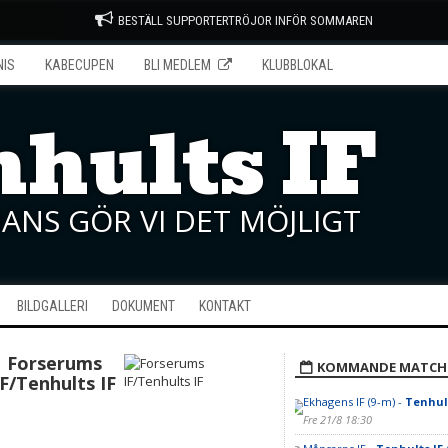
BESTÄLL SUPPORTERTRÖJOR INFÖR SOMMAREN
NIS
KABECUPEN
BLI MEDLEM
KLUBBLOKAL
hults IF
ANS GÖR VI DET MÖJLIGT
BILDGALLERI
DOKUMENT
KONTAKT
Forserums
KOMMANDE MATCH
IF/Tenhults IF
Ekhagens IF (9-m) -
Tenhult
Fre 21/8 18:30