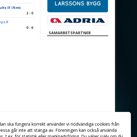
lts IF (9-m)
2 - 0
ps IF
0 - 6
SAMARBETSPARTNER
dan ska fungera korrekt använder vi nödvändiga cookies från
essa går inte att stänga av. Föreningen kan också använda
ies, t.ex. för statistik eller marknadsföring. Du väljer själv om du