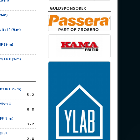
(9-m)
GULDSPONSORER
(9-m)
lts IF (9-m)
IF (9-m)
lby FK B (9-m)
tts IK U (9-m)
5 - 2
 Vista U
0 - 8
FF (9-m)
3 - 2
gs SK
2 - 8