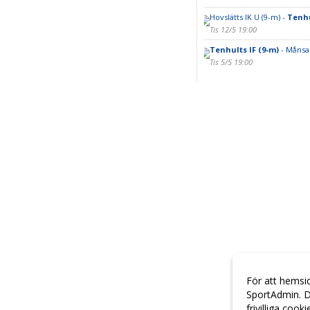
Hovslätts IK U (9-m) -
Tenhu
Tis 12/5 19:00
Tenhults IF (9-m)
- Månsar
Tis 5/5 19:00
För att hemsi
SportAdmin. D
frivilliga cook