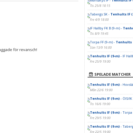
Månsarps IF -
Tenhults IF 
Tis 25/8 18:15
Tabergs SK -
Tenhults IF 
Fre 4/9 18:00
IF Hallby FK B (9-m) -
Tenhu
Tis 8/9 19:45
Torpa FF (9-m) -
Tenhults 
Sön 13/9 16:00
taggade för revansch!
Tenhults IF (9-m)
- IF Hal
Fre 25/9 19:00
SPELADE MATCHER
Tenhults IF (9-m)
- Hovslä
Mån 22/6 19:00
Tenhults IF (9-m)
- ÖIS/IK
Tis 16/6 19:00
Tenhults IF (9-m)
- Torpa 
Fre 29/5 19:00
Tenhults IF (9-m)
- Taber
Fre 22/5 19:00