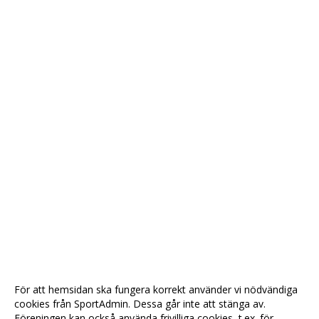
För att hemsidan ska fungera korrekt använder vi nödvändiga
cookies från SportAdmin. Dessa går inte att stänga av.
Föreningen kan också använda frivilliga cookies, t.ex. för