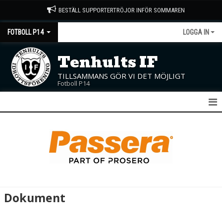
BESTÄLL SUPPORTERTRÖJOR INFÖR SOMMAREN
FOTBOLL P14
LOGGA IN
Tenhults IF
TILLSAMMANS GÖR VI DET MÖJLIGT
Fotboll P14
P14
NYHETER
KALENDER
MATCHER
Dokument
TRUPPEN