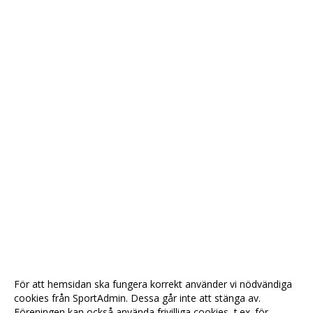
För att hemsidan ska fungera korrekt använder vi nödvändiga
cookies från SportAdmin. Dessa går inte att stänga av.
Föreningen kan också använda frivilliga cookies, t.ex. för