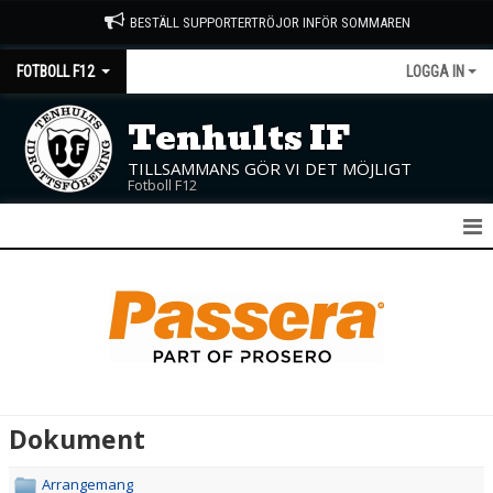
BESTÄLL SUPPORTERTRÖJOR INFÖR SOMMAREN
FOTBOLL F12
LOGGA IN
Tenhults IF
TILLSAMMANS GÖR VI DET MÖJLIGT
Fotboll F12
F12
NYHETER
KALENDER
MATCHER
Dokument
TRUPPEN
Arrangemang